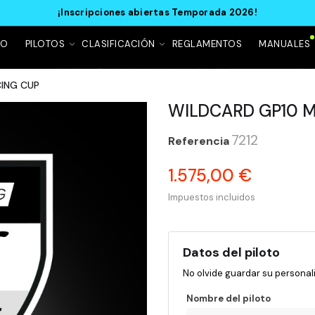
¡Inscripciones abiertas Temporada 2026!
IO
PILOTOS
CLASIFICACIÓN
REGLAMENTOS
MANUALES
CING CUP
WILDCARD GP10 M
7212
Referencia
1.575,00 €
Impuestos incluidos
Datos del piloto
No olvide guardar su personali
Nombre del piloto