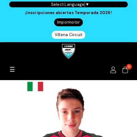
Select Language
▼
¡Inscripciones abiertas Temporada 2026!
Impormotor
Villena Circuit
0
Navegación
☰
de
palanca