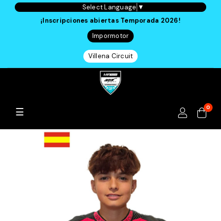
Select Language
▼
¡Inscripciones abiertas Temporada 2026!
Impormotor
Villena Circuit
0
Navegación
☰
de
palanca