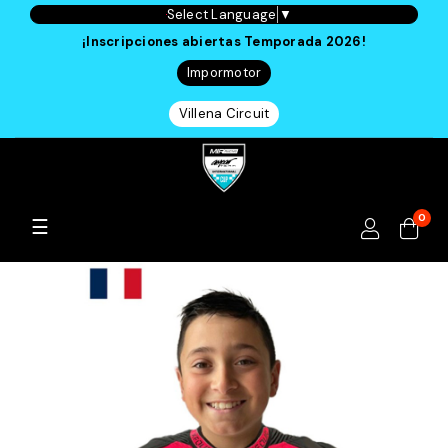
Select Language
▼
¡Inscripciones abiertas Temporada 2026!
Impormotor
Villena Circuit
0
Navegación
☰
de
palanca