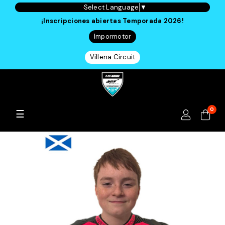
Select Language
▼
¡Inscripciones abiertas Temporada 2026!
Impormotor
Villena Circuit
0
Navegación
☰
de
palanca