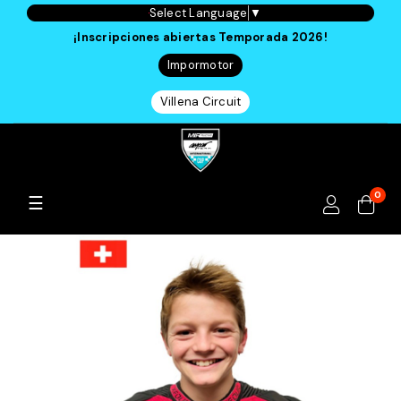
Select Language
▼
¡Inscripciones abiertas Temporada 2026!
Impormotor
Villena Circuit
0
Navegación
☰
de
palanca