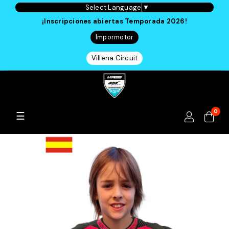
Select Language
▼
¡Inscripciones abiertas Temporada 2026!
Impormotor
Villena Circuit
0
Navegación
☰
de
palanca