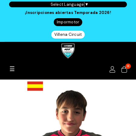
Select Language
▼
¡Inscripciones abiertas Temporada 2026!
Impormotor
Villena Circuit
0
Navegación
☰
de
palanca