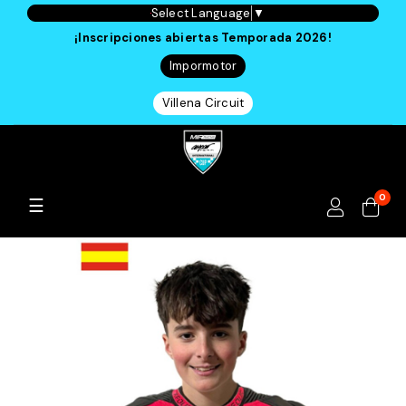
Select Language
▼
¡Inscripciones abiertas Temporada 2026!
Impormotor
Villena Circuit
0
Navegación
☰
de
palanca