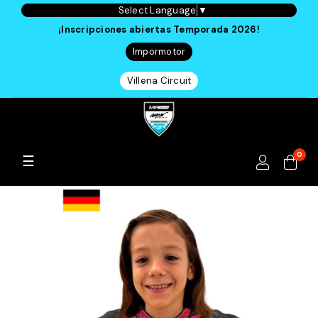
Select Language
▼
¡Inscripciones abiertas Temporada 2026!
Impormotor
Villena Circuit
0
Navegación
☰
de
palanca