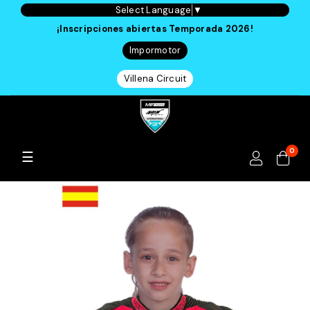
Select Language
▼
¡Inscripciones abiertas Temporada 2026!
Impormotor
Villena Circuit
0
Navegación
☰
de
palanca