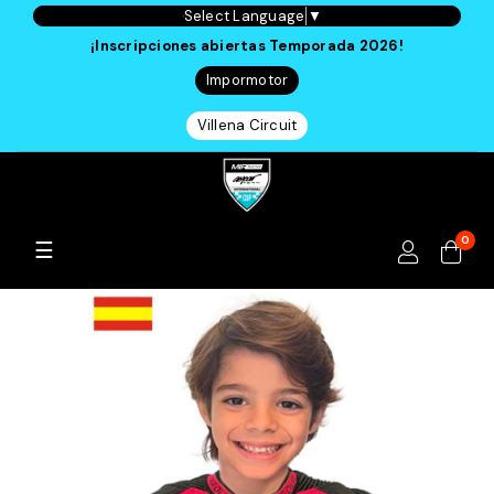
Select Language
▼
¡Inscripciones abiertas Temporada 2026!
Impormotor
Villena Circuit
0
Navegación
☰
de
palanca