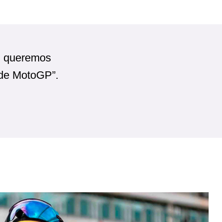
g
queremos
l de MotoGP”.