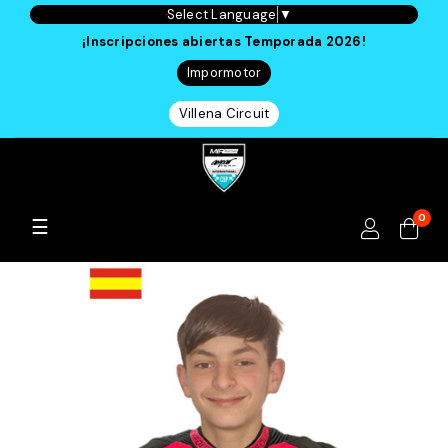
Select Language
▼
¡Inscripciones abiertas Temporada 2026!
Impormotor
Villena Circuit
0
Navegación
☰
de
palanca