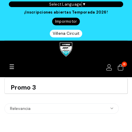
Select Language
▼
¡Inscripciones abiertas Temporada 2026!
Impormotor
Villena Circuit
0
Navegación
☰
de
palanca
Promo 3
Relevancia