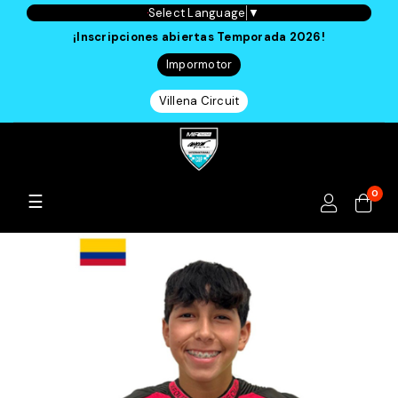
Select Language
▼
¡Inscripciones abiertas Temporada 2026!
Impormotor
Villena Circuit
0
Navegación
☰
de
palanca