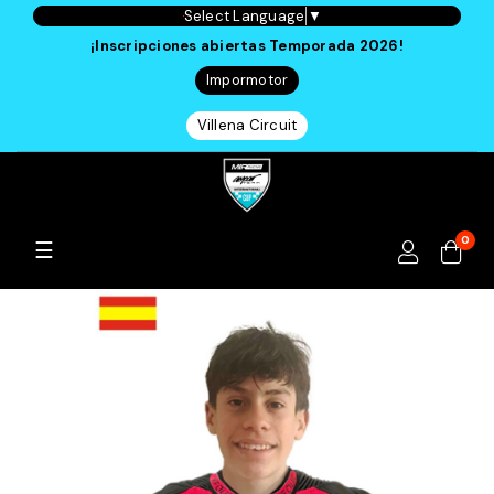
Select Language
▼
¡Inscripciones abiertas Temporada 2026!
Impormotor
Villena Circuit
0
Navegación
☰
de
palanca