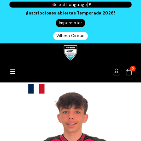
Select Language
▼
¡Inscripciones abiertas Temporada 2026!
Impormotor
Villena Circuit
0
Navegación
☰
de
palanca